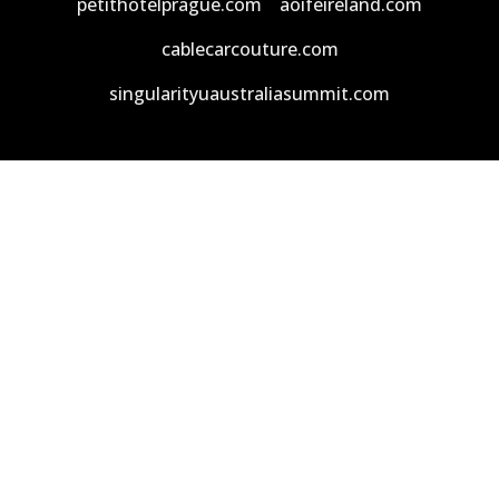
petithotelprague.com
aoifeireland.com
cablecarcouture.com
singularityuaustraliasummit.com